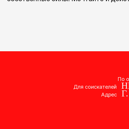
По 
H
Для соискателей
Г
Адрес