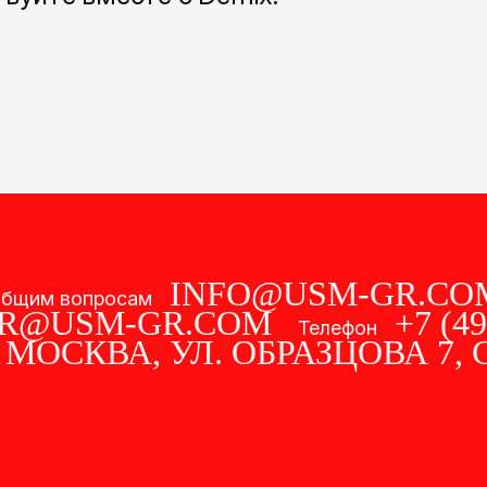
INFO@USM-GR.CO
общим вопросам
R@USM-GR.COM
+7 (49
Телефон
. МОСКВА,
УЛ. ОБРАЗЦОВА 7, С