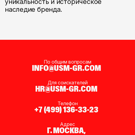
уникальность и историческое
наследие бренда.
По общим вопросам
INFO@USM-GR.COM
Для соискателей
HR@USM-GR.COM
Телефон
+7 (499) 136-33-23
Адрес
Г. МОСКВА,